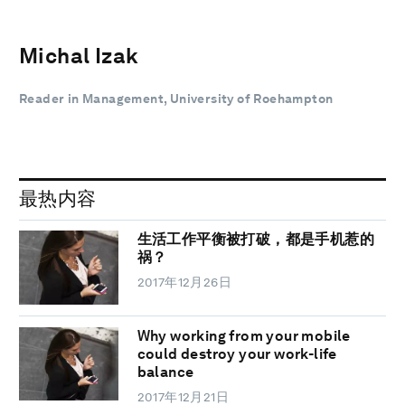
Michal Izak
Reader in Management, University of Roehampton
最热内容
生活工作平衡被打破，都是手机惹的
祸？
2017年12月26日
Why working from your mobile
could destroy your work-life
balance
2017年12月21日