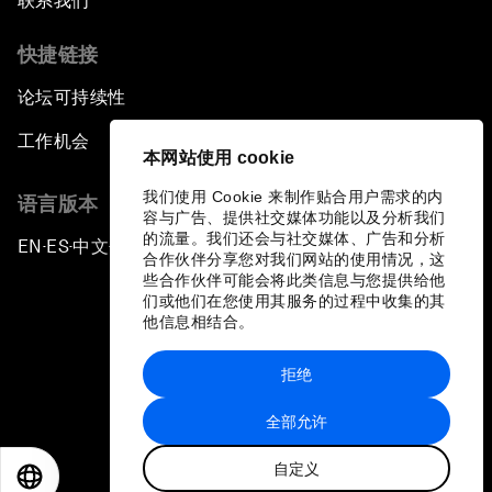
联系我们
快捷链接
论坛可持续性
工作机会
本网站使用 cookie
我们使用 Cookie 来制作贴合用户需求的内
语言版本
容与广告、提供社交媒体功能以及分析我们
的流量。我们还会与社交媒体、广告和分析
EN
ES
中文
日本語
▪
▪
▪
合作伙伴分享您对我们网站的使用情况，这
些合作伙伴可能会将此类信息与您提供给他
们或他们在您使用其服务的过程中收集的其
他信息相结合。
拒绝
隐私政策和服务条款
全部允许
站点地图
自定义
©
2026
世界经济论坛
EN
ES
中文
日本語