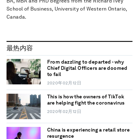
BA, MBA and PhD degrees from the Richard Ivey
School of Business, University of Western Ontario,
Canada.
最热内容
From dazzling to departed - why
Chief Digital Officers are doomed
to fail
2020年02月12日
This is how the owners of TikTok
are helping fight the coronavirus
2020年02月12日
China is experiencing a retail store
resurgence