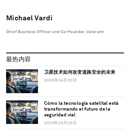
Michael Vardi
Chief Business Officer and Co-Founder, Valerann
最热内容
卫星技术如何改变道路安全的未来
2025年04月30日
Cómo la tecnología satelital está
transformando el futuro de la
seguridad vial
2025年03月25日