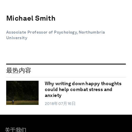
Michael Smith
Associate Professor of Psychology, Northumbria
University
最热内容
Why writing down happy thoughts
could help combat stress and
anxiety
2018年07月16日
关于我们