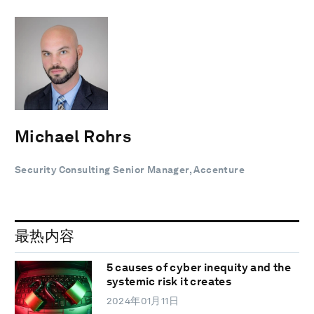
Michael Rohrs
Security Consulting Senior Manager, Accenture
最热内容
5 causes of cyber inequity and the
systemic risk it creates
2024年01月11日