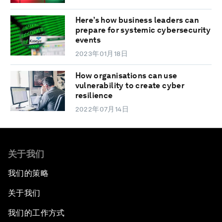
Here’s how business leaders can
prepare for systemic cybersecurity
events
2023年01月18日
How organisations can use
vulnerability to create cyber
resilience
2022年07月14日
关于我们
我们的策略
关于我们
我们的工作方式