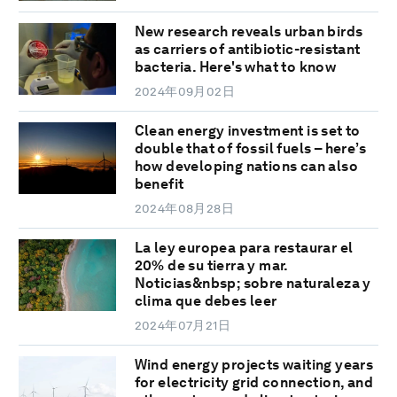
New research reveals urban birds
as carriers of antibiotic-resistant
bacteria. Here's what to know
2024年09月02日
Clean energy investment is set to
double that of fossil fuels – here’s
how developing nations can also
benefit
2024年08月28日
La ley europea para restaurar el
20% de su tierra y mar.
Noticias&nbsp; sobre naturaleza y
clima que debes leer
2024年07月21日
Wind energy projects waiting years
for electricity grid connection, and