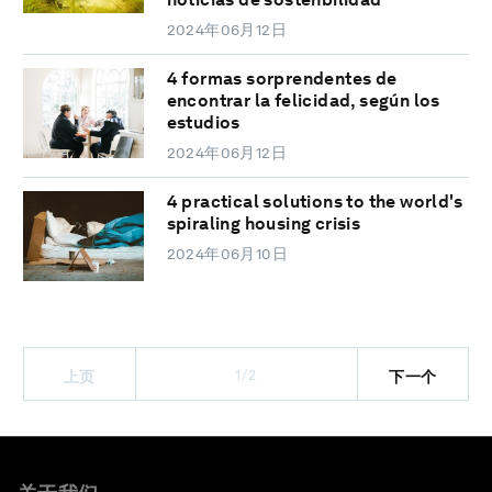
2024年06月12日
4 formas sorprendentes de
encontrar la felicidad, según los
estudios
2024年06月12日
4 practical solutions to the world's
spiraling housing crisis
2024年06月10日
1/2
上页
下一个