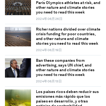
Paris Olympics athletes at risk, and
other nature and climate stories
you need to read this week
2024年06月26日
Richer nations divided over climate
crisis funding for poor countries,
and other nature and climate
stories you need to read this week
2024年06月19日
Ban these companies from
advertising, says UN chief, and
other nature and climate stories
you need to read this week
2024年06月13日
Los países ricos deben reducir sus
emisiones más rápido que los
países en desarrollo, y otras
noticias de sostenbilidad