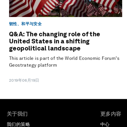
韧性、和平与安全
Q&A: The changing role of the
United States in a shifting
geopolitical landscape
This article is part of the World Economic Forum's
Geostrategy platform
2019年06月19日
关于我们
更多内容
我们的策略
中心