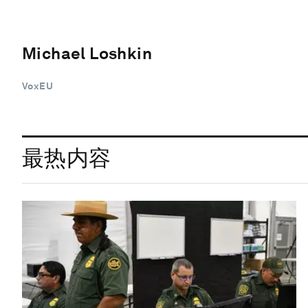
Michael Loshkin
VoxEU
最热内容