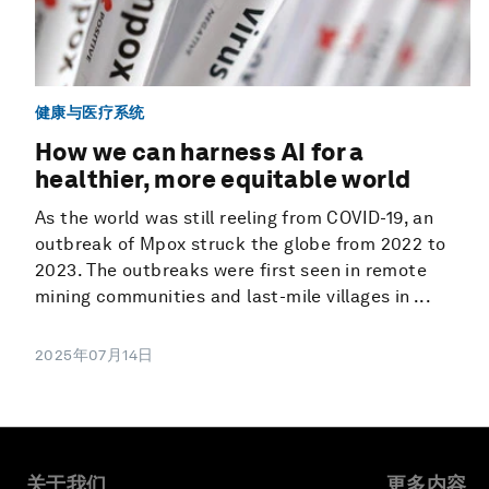
健康与医疗系统
How we can harness AI for a
healthier, more equitable world
As the world was still reeling from COVID-19, an
outbreak of Mpox struck the globe from 2022 to
2023. The outbreaks were first seen in remote
mining communities and last-mile villages in ...
2025年07月14日
关于我们
更多内容