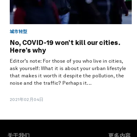
城市转型
No, COVID-19 won’t kill our cities.
Here’s why
Editor’s note: For those of you who live in cities,
ask yourself: What it is about your urban lifestyle
that makes it worth it despite the pollution, the
noise and the traffic? Perhaps it...
2021年02月04日
关于我们
更多内容