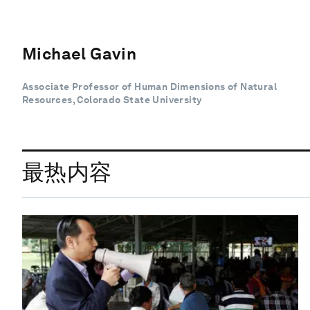
Michael Gavin
Associate Professor of Human Dimensions of Natural
Resources, Colorado State University
最热内容