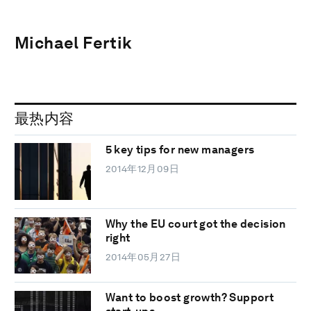
Michael Fertik
最热内容
5 key tips for new managers
2014年12月09日
Why the EU court got the decision
right
2014年05月27日
Want to boost growth? Support