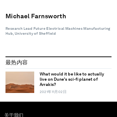
Michael Farnsworth
Research Lead Future Electrical Machines Manufacturing
Hub, University of Sheffield
最热内容
What would it be like to actually
live on Dune's sci-fi planet of
Arrakis?
2021年11月02日
关于我们