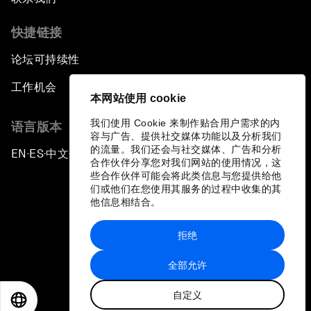
快捷链接
论坛可持续性
工作机会
本网站使用 cookie
我们使用 Cookie 来制作贴合用户需求的内
语言版本
容与广告、提供社交媒体功能以及分析我们
的流量。我们还会与社交媒体、广告和分析
EN
ES
中文
日本語
▪
▪
▪
合作伙伴分享您对我们网站的使用情况，这
些合作伙伴可能会将此类信息与您提供给他
们或他们在您使用其服务的过程中收集的其
他信息相结合。
拒绝
隐私政策和服务条款
全部允许
站点地图
自定义
©
2026
世界经济论坛
EN
ES
中文
日本語