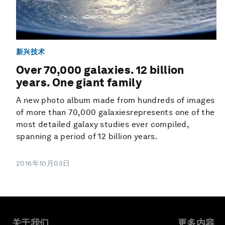
新兴技术
Over 70,000 galaxies. 12 billion
years. One giant family
A new photo album made from hundreds of images
of more than 70,000 galaxiesrepresents one of the
most detailed galaxy studies ever compiled,
spanning a period of 12 billion years.
2016年10月03日
关于我们
更多内容