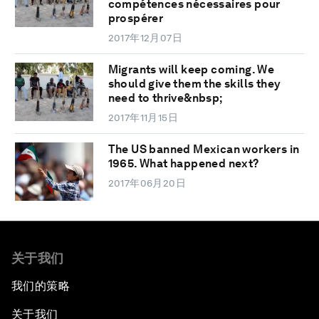
compétences nécessaires pour
prospérer
2017年12月07日
Migrants will keep coming. We
should give them the skills they
need to thrive&nbsp;
2017年11月15日
The US banned Mexican workers in
1965. What happened next?
2017年06月20日
关于我们
我们的策略
关于我们