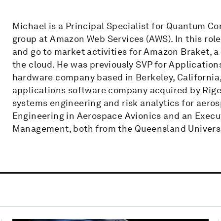
Michael is a Principal Specialist for Quantum 
group at Amazon Web Services (AWS). In this rol
and go to market activities for Amazon Braket, 
the cloud. He was previously SVP for Applicatio
hardware company based in Berkeley, Californi
applications software company acquired by Riget
systems engineering and risk analytics for aeros
Engineering in Aerospace Avionics and an Execu
Management, both from the Queensland University