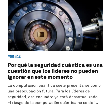
网络安全
Por qué la seguridad cuántica es una
cuestión que los líderes no pueden
ignorar en este momento
La computación cuántica suele presentarse como
una preocupación futura. Para los líderes de
seguridad, ese encuadre ya está desactualizado.
El riesgo de la computación cuántica no se defi...