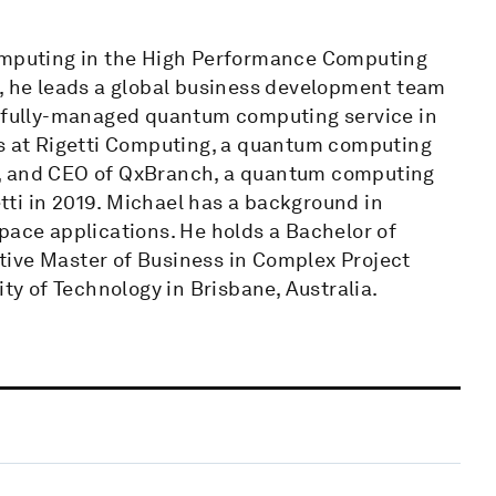
Computing in the High Performance Computing
e, he leads a global business development team
a fully-managed quantum computing service in
ns at Rigetti Computing, a quantum computing
a, and CEO of QxBranch, a quantum computing
ti in 2019. Michael has a background in
pace applications. He holds a Bachelor of
tive Master of Business in Complex Project
 of Technology in Brisbane, Australia.