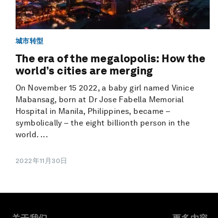
城市转型
The era of the megalopolis: How the
world’s cities are merging
On November 15 2022, a baby girl named Vinice
Mabansag, born at Dr Jose Fabella Memorial
Hospital in Manila, Philippines, became –
symbolically – the eight billionth person in the
world. ...
2022年11月30日