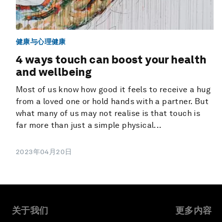
健康与心理健康
4 ways touch can boost your health
and wellbeing
Most of us know how good it feels to receive a hug
from a loved one or hold hands with a partner. But
what many of us may not realise is that touch is
far more than just a simple physical...
2023年04月20日
关于我们
更多内容