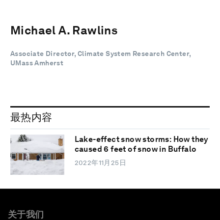
Michael A. Rawlins
Associate Director, Climate System Research Center,
UMass Amherst
最热内容
Lake-effect snow storms: How they
caused 6 feet of snow in Buffalo
2022年11月25日
关于我们