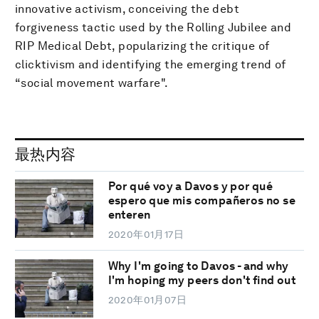
innovative activism, conceiving the debt
forgiveness tactic used by the Rolling Jubilee and
RIP Medical Debt, popularizing the critique of
clicktivism and identifying the emerging trend of
“social movement warfare".
最热内容
Por qué voy a Davos y por qué
espero que mis compañeros no se
enteren
2020年01月17日
Why I'm going to Davos - and why
I'm hoping my peers don't find out
2020年01月07日