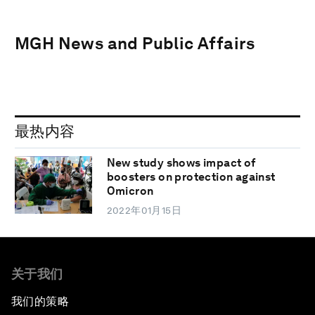
MGH News and Public Affairs
最热内容
New study shows impact of
boosters on protection against
Omicron
2022年01月15日
关于我们
我们的策略