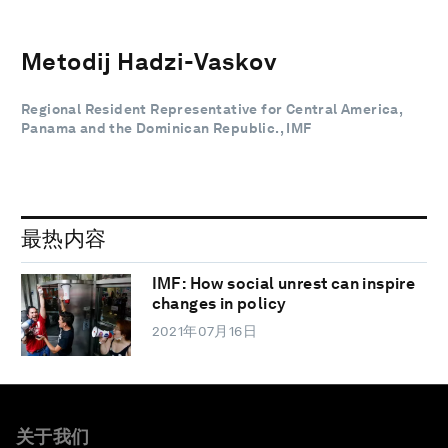
Metodij Hadzi-Vaskov
Regional Resident Representative for Central America,
Panama and the Dominican Republic., IMF
最热内容
IMF: How social unrest can inspire
changes in policy
2021年07月16日
关于我们