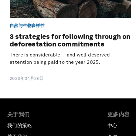
自然与生物多样性
3 strategies for following through on
deforestation commitments
There is considerable — and well-deserved —
attention being paid to the year 2025.
2023年04月26日
关于我们
更多内容
我们的策略
中心