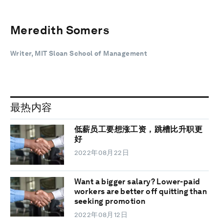
Meredith Somers
Writer, MIT Sloan School of Management
最热内容
低薪员工要想涨工资，跳槽比升职更
好
2022年08月22日
Want a bigger salary? Lower-paid
workers are better off quitting than
seeking promotion
2022年08月12日