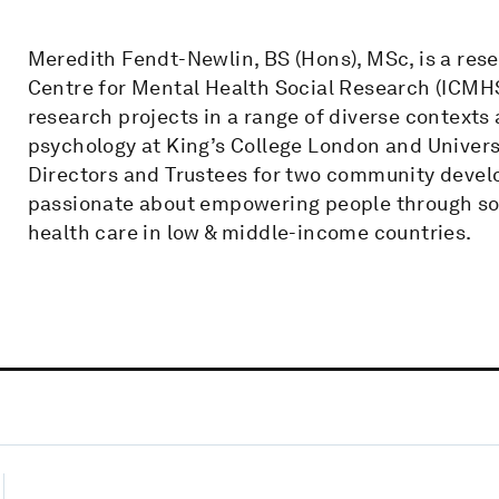
Meredith Fendt-Newlin, BS (Hons), MSc, is a res
Centre for Mental Health Social Research (ICMHS
research projects in a range of diverse contexts
psychology at King’s College London and Univers
Directors and Trustees for two community develo
passionate about empowering people through soc
health care in low & middle-income countries.