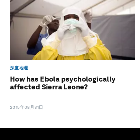
深度地理
How has Ebola psychologically
affected Sierra Leone?
2015年08月31日