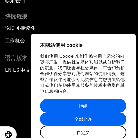
联系我们
快捷链接
论坛可持续性
工作机会
本网站使用 cookie
我们使用 Cookie 来制作贴合用户需求的内
语言版本
容与广告、提供社交媒体功能以及分析我们
的流量。我们还会与社交媒体、广告和分析
EN
ES
中文
日本語
▪
▪
▪
合作伙伴分享您对我们网站的使用情况，这
些合作伙伴可能会将此类信息与您提供给他
们或他们在您使用其服务的过程中收集的其
他信息相结合。
拒绝
隐私政策和服务条款
全部允许
站点地图
自定义
©
2026
世界经济论坛
EN
ES
中文
日本語