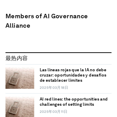
Members of AI Governance
Alliance
最热内容
Las líneas rojas que la IA no debe
cruzar: oportunidades y desafíos
de establecer límites
2025年03月18日
AI red lines: the opportunities and
challenges of setting limits
2025年03月11日