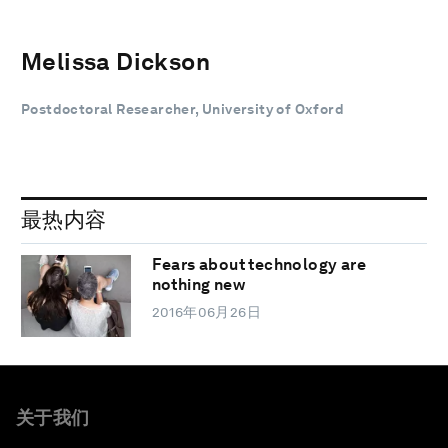
Melissa Dickson
Postdoctoral Researcher, University of Oxford
最热内容
Fears about technology are
nothing new
2016年06月26日
关于我们