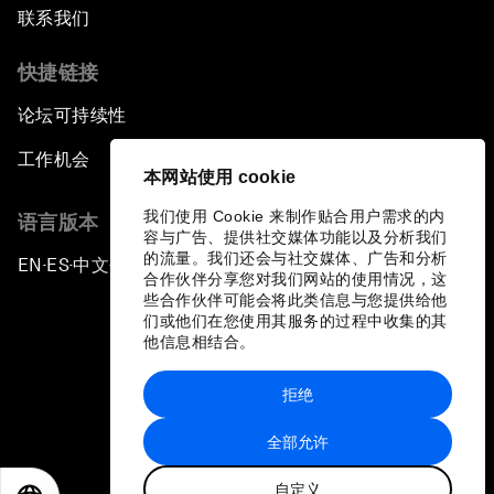
联系我们
快捷链接
论坛可持续性
工作机会
本网站使用 cookie
我们使用 Cookie 来制作贴合用户需求的内
语言版本
容与广告、提供社交媒体功能以及分析我们
的流量。我们还会与社交媒体、广告和分析
EN
ES
中文
日本語
▪
▪
▪
合作伙伴分享您对我们网站的使用情况，这
些合作伙伴可能会将此类信息与您提供给他
们或他们在您使用其服务的过程中收集的其
他信息相结合。
拒绝
隐私政策和服务条款
全部允许
站点地图
自定义