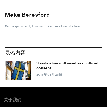
Meka Beresford
Correspondent, Thomson Reuters Foundation
最热内容
Sweden has outlawed sex without
consent
2018年05月25日
关于我们