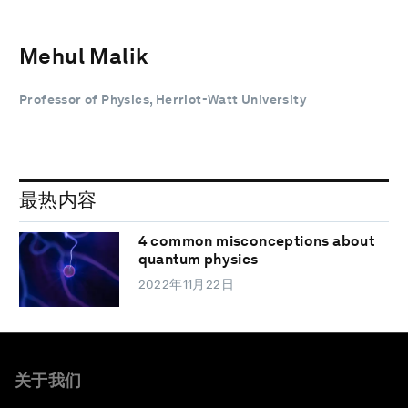
Mehul Malik
Professor of Physics, Herriot-Watt University
最热内容
4 common misconceptions about
quantum physics
2022年11月22日
关于我们