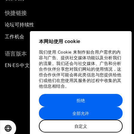
快捷链接
论坛可持续性
工作机会
本网站使用 cookie
我们使用 Cookie 来制作贴合用户需求的内
语言版本
容与广告、提供社交媒体功能以及分析我们
的流量。我们还会与社交媒体、广告和分析
EN
ES
中文
日本語
▪
▪
▪
合作伙伴分享您对我们网站的使用情况，这
些合作伙伴可能会将此类信息与您提供给他
们或他们在您使用其服务的过程中收集的其
他信息相结合。
拒绝
隐私政策和服务条款
全部允许
站点地图
自定义
©
2026
世界经济论坛
EN
ES
中文
日本語