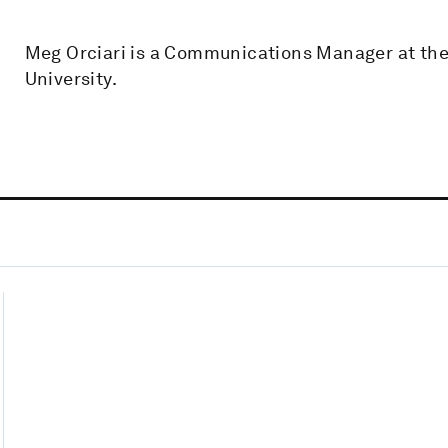
Meg Orciari is a Communications Manager at the 
University.