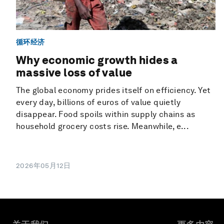
循环经济
Why economic growth hides a
massive loss of value
The global economy prides itself on efficiency. Yet
every day, billions of euros of value quietly
disappear. Food spoils within supply chains as
household grocery costs rise. Meanwhile, e...
2026年05月12日