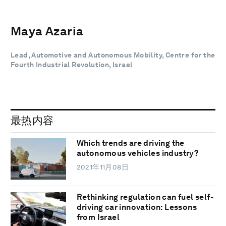
Maya Azaria
Lead, Automotive and Autonomous Mobility, Centre for the
Fourth Industrial Revolution, Israel
最热内容
Which trends are driving the
autonomous vehicles industry?
2021年11月08日
Rethinking regulation can fuel self-
driving car innovation: Lessons
from Israel