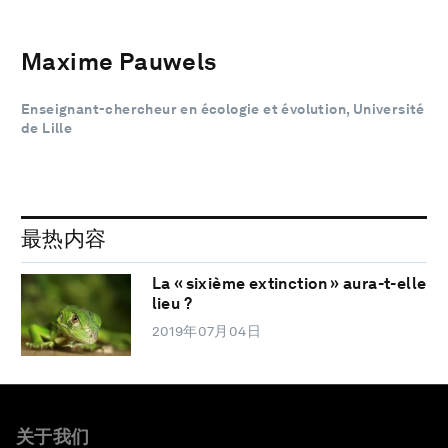
Maxime Pauwels
Enseignant-chercheur en écologie et évolution, Université
de Lille
最热内容
La « sixième extinction » aura-t-elle
lieu ?
2019年07月04日
关于我们