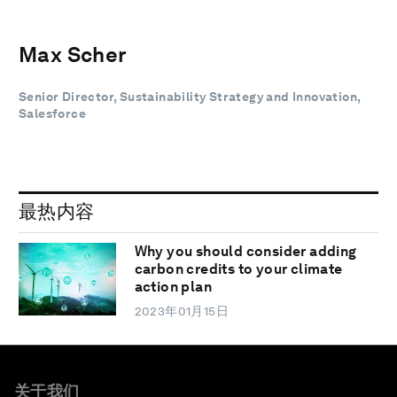
Max Scher
Senior Director, Sustainability Strategy and Innovation,
Salesforce
最热内容
Why you should consider adding
carbon credits to your climate
action plan
2023年01月15日
关于我们