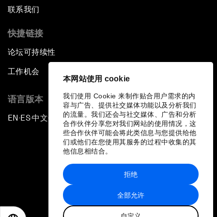
联系我们
快捷链接
论坛可持续性
工作机会
本网站使用 cookie
我们使用 Cookie 来制作贴合用户需求的内
语言版本
容与广告、提供社交媒体功能以及分析我们
的流量。我们还会与社交媒体、广告和分析
EN
ES
中文
日本語
▪
▪
▪
合作伙伴分享您对我们网站的使用情况，这
些合作伙伴可能会将此类信息与您提供给他
们或他们在您使用其服务的过程中收集的其
他信息相结合。
拒绝
隐私政策和服务条款
全部允许
站点地图
自定义