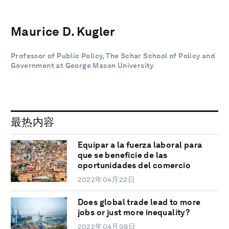
Maurice D. Kugler
Professor of Public Policy, The Schar School of Policy and
Government at George Mason University
最热内容
Equipar a la fuerza laboral para
que se beneficie de las
oportunidades del comercio
2022年04月22日
Does global trade lead to more
jobs or just more inequality?
2022年04月08日