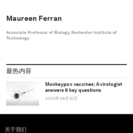
Maureen Ferran
Associate Professor of Biology, Rochester Institute of
Technology
最热内容
Monkeypox vaccines: A virologist
answers 6 key questions
2022年08月10日
关于我们