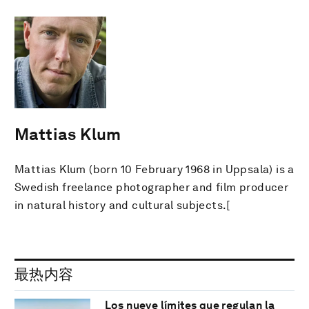
Mattias Klum
Mattias Klum (born 10 February 1968 in Uppsala) is a
Swedish freelance photographer and film producer
in natural history and cultural subjects.[
最热内容
Los nueve límites que regulan la