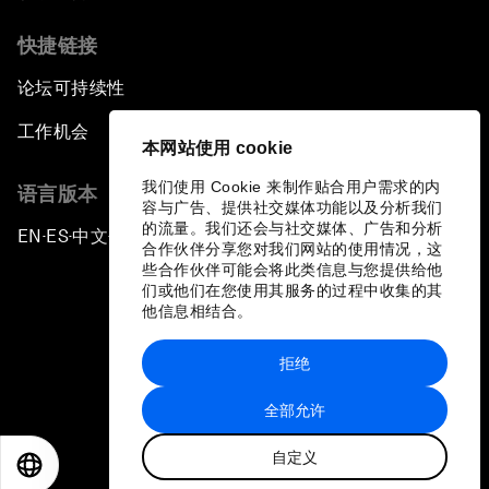
快捷链接
论坛可持续性
工作机会
本网站使用 cookie
我们使用 Cookie 来制作贴合用户需求的内
语言版本
容与广告、提供社交媒体功能以及分析我们
的流量。我们还会与社交媒体、广告和分析
EN
ES
中文
日本語
▪
▪
▪
合作伙伴分享您对我们网站的使用情况，这
些合作伙伴可能会将此类信息与您提供给他
们或他们在您使用其服务的过程中收集的其
他信息相结合。
拒绝
隐私政策和服务条款
全部允许
站点地图
自定义
©
2026
世界经济论坛
EN
ES
中文
日本語