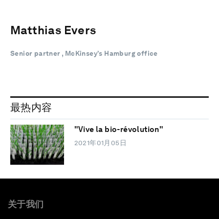
Matthias Evers
Senior partner , McKinsey’s Hamburg office
最热内容
"Vive la bio-révolution"
2021年01月05日
关于我们