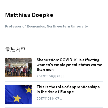
Matthias Doepke
Professor of Economics, Northwestern University
最热内容
Shecession: COVID-19 is affecting
women's employment status worse
than men
2020年09月28日
This is the role of apprenticeships
in the rise of Europe
2017年03月07日