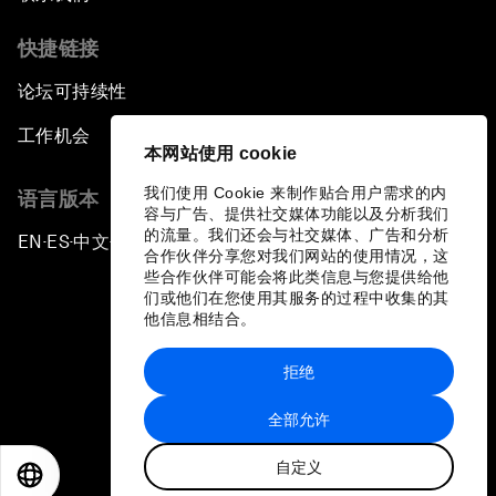
快捷链接
论坛可持续性
工作机会
本网站使用 cookie
我们使用 Cookie 来制作贴合用户需求的内
语言版本
容与广告、提供社交媒体功能以及分析我们
的流量。我们还会与社交媒体、广告和分析
EN
ES
中文
日本語
▪
▪
▪
合作伙伴分享您对我们网站的使用情况，这
些合作伙伴可能会将此类信息与您提供给他
们或他们在您使用其服务的过程中收集的其
他信息相结合。
拒绝
隐私政策和服务条款
全部允许
站点地图
自定义
©
2026
世界经济论坛
EN
ES
中文
日本語