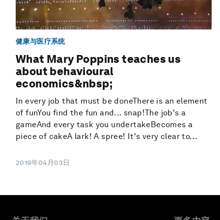
健康与医疗系统
What Mary Poppins teaches us
about behavioural
economics&nbsp;
In every job that must be doneThere is an element
of funYou find the fun and... snap!The job's a
gameAnd every task you undertakeBecomes a
piece of cakeA lark! A spree! It's very clear to...
2019年04月03日