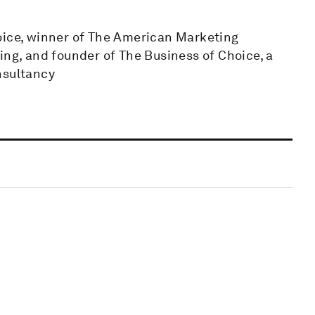
oice, winner of The American Marketing
ing, and founder of The Business of Choice, a
nsultancy