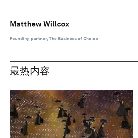
Matthew Willcox
Founding partner, The Business of Choice
最热内容