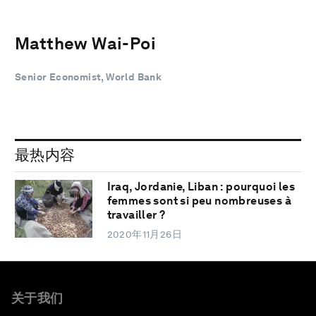
Matthew Wai-Poi
Senior Economist, World Bank
最热内容
Iraq, Jordanie, Liban : pourquoi les
femmes sont si peu nombreuses à
travailler ?
2020年11月26日
关于我们