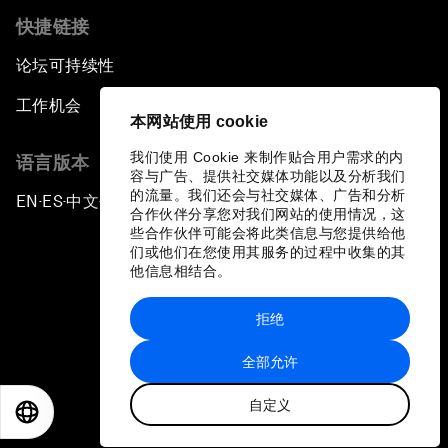
快捷链接
论坛可持续性
工作机会
本网站使用 cookie
我们使用 Cookie 来制作贴合用户需求的内
语言版本
容与广告、提供社交媒体功能以及分析我们
的流量。我们还会与社交媒体、广告和分析
EN
ES
中文
日本語
▪
▪
▪
合作伙伴分享您对我们网站的使用情况，这
些合作伙伴可能会将此类信息与您提供给他
们或他们在您使用其服务的过程中收集的其
他信息相结合。
拒绝
隐私政策和服务条款
全部允许
站点地图
自定义
©
2026
世界经济论坛
EN
ES
中文
日本語