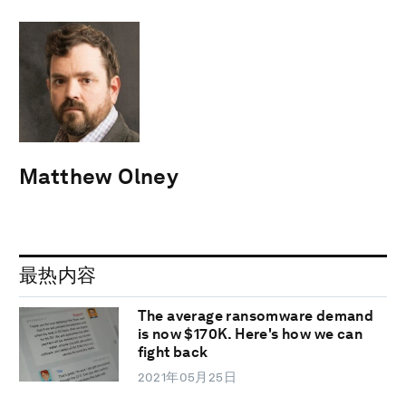
Matthew Olney
最热内容
The average ransomware demand
is now $170K. Here's how we can
fight back
2021年05月25日