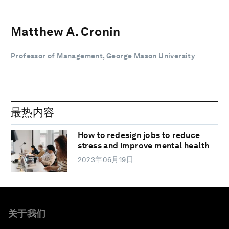
Matthew A. Cronin
Professor of Management, George Mason University
最热内容
How to redesign jobs to reduce
stress and improve mental health
2023年06月19日
关于我们