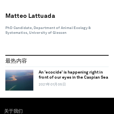
Matteo Lattuada
PhD Candidate, Department of Animal Ecology &
Systematics, University of Giessen
最热内容
An 'ecocide' is happening right in
front of our eyes in the Caspian Sea
2021年01月05日
关于我们