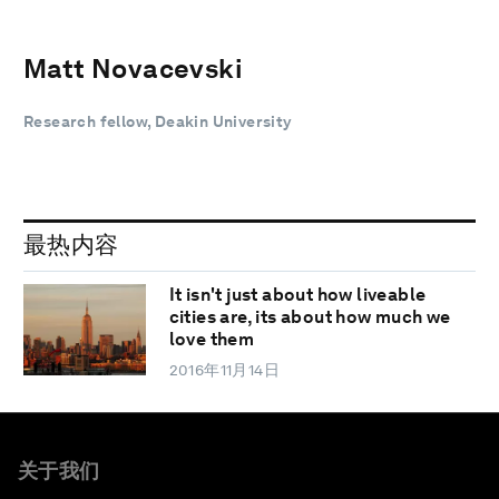
Matt Novacevski
Research fellow, Deakin University
最热内容
It isn't just about how liveable
cities are, its about how much we
love them
2016年11月14日
关于我们